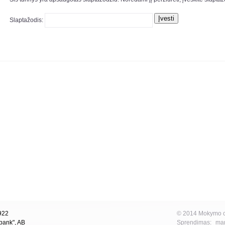
Slaptažodis:
1922
© 2014 Mokymo ce
bank", AB
Sprendimas:
mar