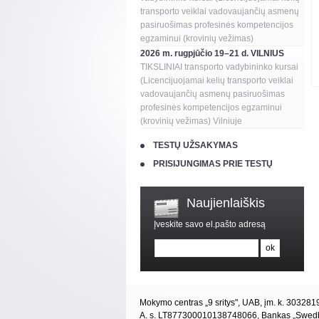
transporto veiklai vadovaujančių asmenų
pasiruošimas profesinės kompetencijos
egzaminui (krovinių vežimas)
2026 m. rugpjūčio 19–21 d. VILNIUS
TIKSLINIAI transporto vadybininko kursai
(Licencijuojamai kelių transporto veiklai
vadovaujančių asmenų pasiruošimas
profesinės kompetencijos egzaminui
(krovinių vežimas) Vilniuje
TESTŲ UŽSAKYMAS
PRISIJUNGIMAS PRIE TESTŲ
Naujienlaiškis
Įveskite savo el.pašto adresą
Mokymo centras „9 sritys", UAB, įm. k. 30328
A. s. LT877300010138748066, Bankas „Swed