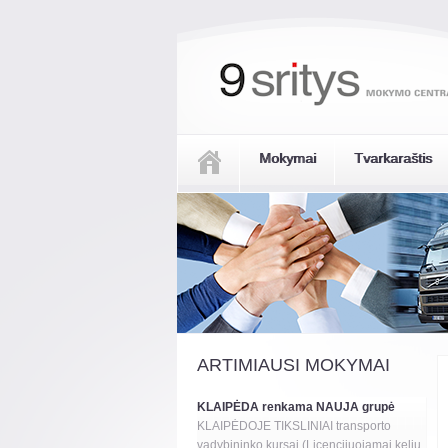
Mokymai
Tvarkaraštis
ARTIMIAUSI MOKYMAI
KLAIPĖDA renkama NAUJA grupė
KLAIPĖDOJE TIKSLINIAI transporto
vadybininko kursai (Licencijuojamai kelių