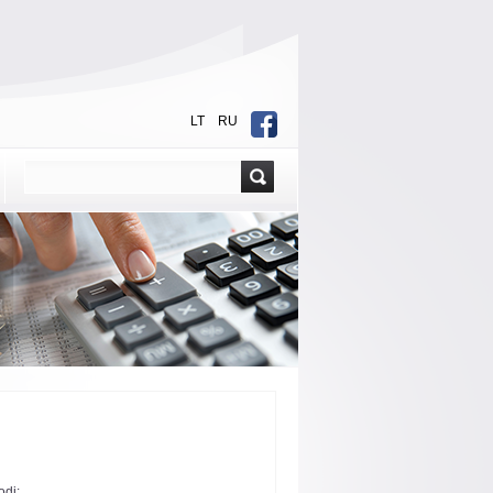
LT
RU
odį: