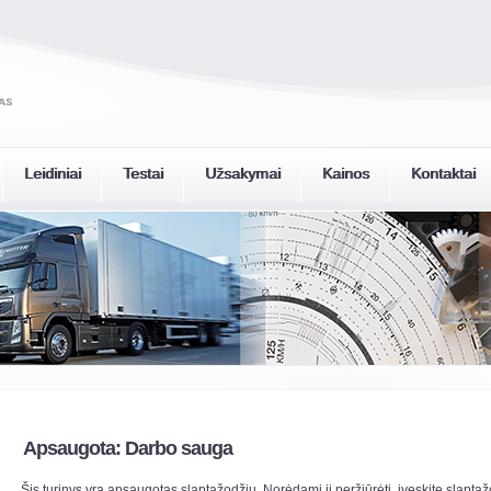
Leidiniai
Testai
Užsakymai
Kainos
Kontaktai
Apsaugota: Darbo sauga
Šis turinys yra apsaugotas slaptažodžiu. Norėdami jį peržiūrėti, įveskite slaptaž