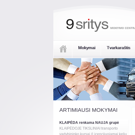
Mokymai
Tvarkaraštis
ARTIMIAUSI MOKYMAI
KLAIPĖDA renkama NAUJA grupė
KLAIPĖDOJE TIKSLINIAI transporto
vadybininko kursai (Licencijuojamai kelių