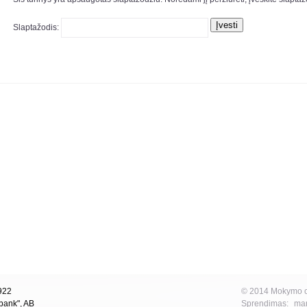
Slaptažodis:
1922
© 2014 Mokymo ce
bank", AB
Sprendimas:
mar