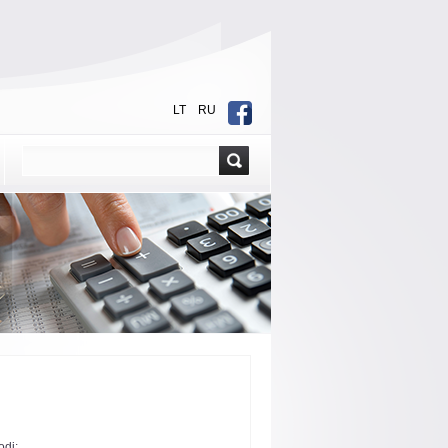
LT
RU
odį: