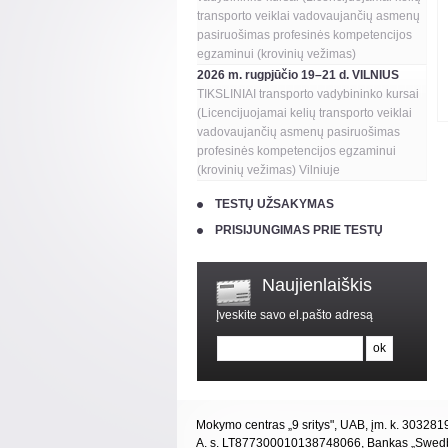
transporto veiklai vadovaujančių asmenų
pasiruošimas profesinės kompetencijos
egzaminui (krovinių vežimas)
2026 m. rugpjūčio 19–21 d. VILNIUS
TIKSLINIAI transporto vadybininko kursai
(Licencijuojamai kelių transporto veiklai
vadovaujančių asmenų pasiruošimas
profesinės kompetencijos egzaminui
(krovinių vežimas) Vilniuje
TESTŲ UŽSAKYMAS
PRISIJUNGIMAS PRIE TESTŲ
Naujienlaiškis
Įveskite savo el.pašto adresą
Mokymo centras „9 sritys", UAB, įm. k. 30328
A. s. LT877300010138748066, Bankas „Swed