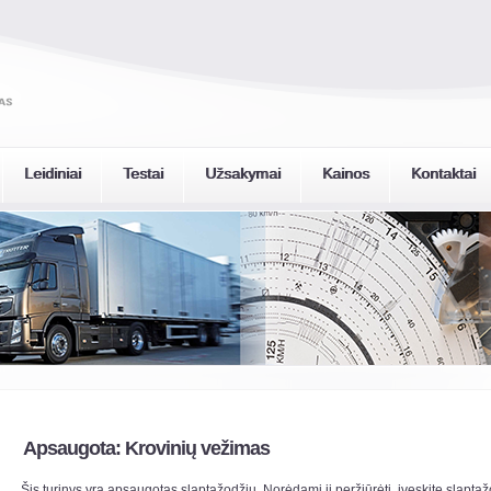
Leidiniai
Testai
Užsakymai
Kainos
Kontaktai
Apsaugota: Krovinių vežimas
Šis turinys yra apsaugotas slaptažodžiu. Norėdami jį peržiūrėti, įveskite slaptaž