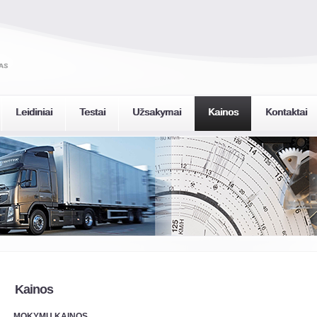
Leidiniai
Testai
Užsakymai
Kainos
Kontaktai
Kainos
MOKYMŲ KAINOS