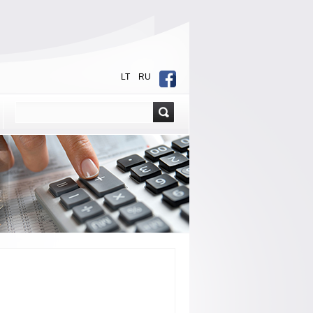
LT
RU