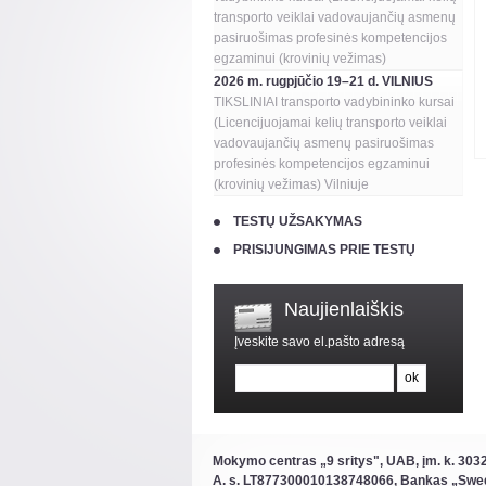
transporto veiklai vadovaujančių asmenų
pasiruošimas profesinės kompetencijos
egzaminui (krovinių vežimas)
2026 m. rugpjūčio 19–21 d. VILNIUS
TIKSLINIAI transporto vadybininko kursai
(Licencijuojamai kelių transporto veiklai
vadovaujančių asmenų pasiruošimas
profesinės kompetencijos egzaminui
(krovinių vežimas) Vilniuje
TESTŲ UŽSAKYMAS
PRISIJUNGIMAS PRIE TESTŲ
Naujienlaiškis
Įveskite savo el.pašto adresą
Mokymo centras „9 sritys", UAB, įm. k. 30
A. s. LT877300010138748066, Bankas „Swe