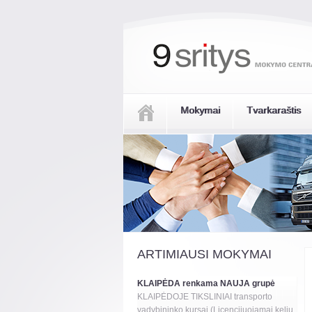
Mokymai
Tvarkaraštis
ARTIMIAUSI MOKYMAI
KLAIPĖDA renkama NAUJA grupė
KLAIPĖDOJE TIKSLINIAI transporto
vadybininko kursai (Licencijuojamai kelių