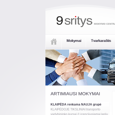
Mokymai
Tvarkaraštis
ARTIMIAUSI MOKYMAI
KLAIPĖDA renkama NAUJA grupė
KLAIPĖDOJE TIKSLINIAI transporto
vadybininko kursai (Licencijuojamai kelių