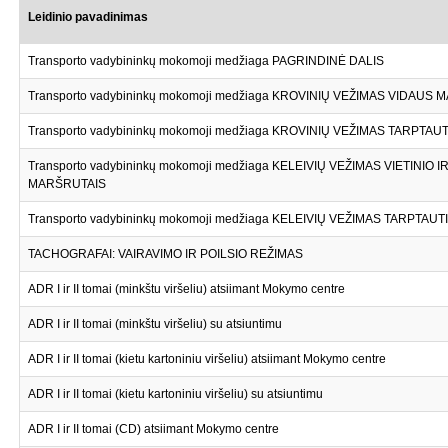
Leidinio pavadinimas
Transporto vadybininkų mokomoji medžiaga PAGRINDINĖ DALIS
Transporto vadybininkų mokomoji medžiaga KROVINIŲ VEŽIMAS VIDAUS
Transporto vadybininkų mokomoji medžiaga KROVINIŲ VEŽIMAS TARPTAU
Transporto vadybininkų mokomoji medžiaga KELEIVIŲ VEŽIMAS VIETINIO 
MARŠRUTAIS
Transporto vadybininkų mokomoji medžiaga KELEIVIŲ VEŽIMAS TARPTAU
TACHOGRAFAI: VAIRAVIMO IR POILSIO REŽIMAS
ADR I ir II tomai (minkštu viršeliu) atsiimant Mokymo centre
ADR I ir II tomai (minkštu viršeliu) su atsiuntimu
ADR I ir II tomai (kietu kartoniniu viršeliu) atsiimant Mokymo centre
ADR I ir II tomai (kietu kartoniniu viršeliu) su atsiuntimu
ADR I ir II tomai (CD) atsiimant Mokymo centre