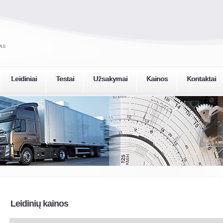
Leidiniai
Testai
Užsakymai
Kainos
Kontaktai
Leidinių kainos