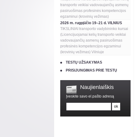
transporto veiklai vadovaujančių asmenų
pasiruošimas profesinės kompetencijos
egzaminui (krovinių vežimas)
2026 m. rugpjūčio 19–21 d. VILNIUS
TIKSLINIAI transporto vadybininko kursai
(Licencijuojamai kelių transporto veiklai
vadovaujančių asmenų pasiruošimas
profesinės kompetencijos egzaminui
(krovinių vežimas) Vilniuje
TESTŲ UŽSAKYMAS
PRISIJUNGIMAS PRIE TESTŲ
Naujienlaiškis
Įveskite savo el.pašto adresą