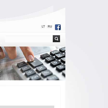
LT
RU